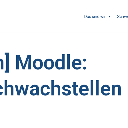
Das sind wir
Schw
h] Moodle:
chwachstellen