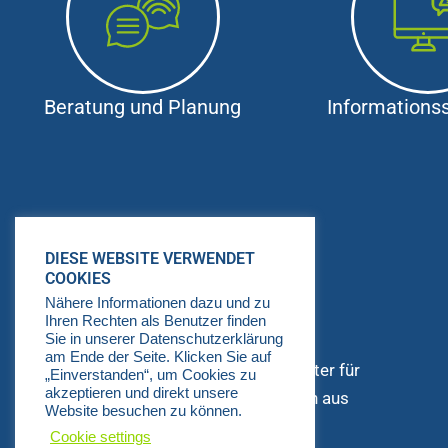
Beratung und Planung
Informationss
DIESE WEBSITE VERWENDET
COOKIES
Nähere Informationen dazu und zu
Ihren Rechten als Benutzer finden
Sie in unserer Datenschutzerklärung
STADEL konzepte
am Ende der Seite. Klicken Sie auf
Wir sind dein starker IT-Berater für
„Einverstanden“, um Cookies zu
akzeptieren und direkt unsere
IT-Sicherheit und Schulungen aus
Website besuchen zu können.
Lohne.
Cookie settings